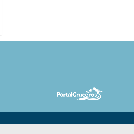
ora ingreso de proyecto de
TUI Cruises presenta nuevo capit
uto Laboral
el Mein Schiff 4