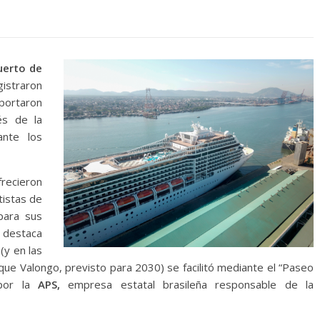
uerto de
gistraron
ortaron
és de la
nte los
ecieron
tistas de
 para sus
destaca
(y en las
rque Valongo, previsto para 2030) se facilitó mediante el “Paseo
 por la
APS,
empresa estatal brasileña responsable de la