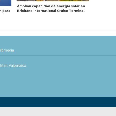
Amplían capacidad de energía solar en
n para
Brisbane International Cruise Terminal
Fedetur val
ley de Estat
ltimedia
l Mar, Valparaíso