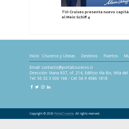
TUI Cruises presenta nuevo capitá
el Mein Schiff 4
Inicio
Cruceros y Líneas
Destinos
Puertos
Mu
Email: contacto@portalcruceros.cl
Dirección: Viana 837, of. 214, Edificio Vía Bo, Viña de
Tel: 56 32 3 500 168
/
Cel: 56 9 4586 1818
Copyright © 2026
PortalCruceros
. All rights reserved.