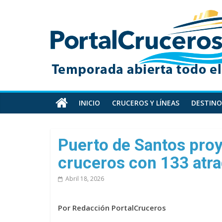
Skip
PortalCruceros
to
content
Toda
la
información
de
cruceros
en
INICIO
CRUCEROS Y LÍNEAS
DESTINO
un
solo
sitio
Puerto de Santos proy
cruceros con 133 atra
Abril 18, 2026
Por Redacción PortalCruceros