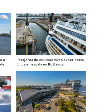
o a
Pasajeros de AIDAmar viven experiencia
Valenciapor
 de
única en escala en Rotterdam
primeros me
pasajeros