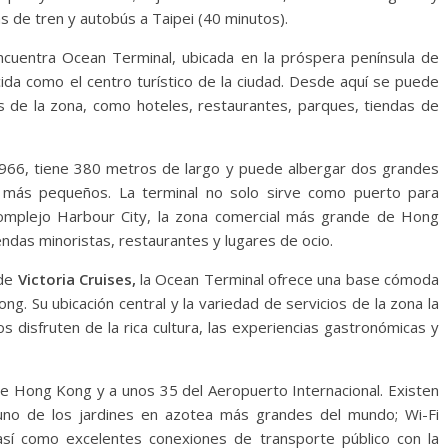
s de tren y autobús a Taipei (40 minutos).
cuentra Ocean Terminal, ubicada en la próspera península de
cida como el centro turístico de la ciudad. Desde aquí se puede
s de la zona, como hoteles, restaurantes, parques, tiendas de
966, tiene 380 metros de largo y puede albergar dos grandes
o más pequeños. La terminal no solo sirve como puerto para
complejo Harbour City, la zona comercial más grande de Hong
ndas minoristas, restaurantes y lugares de ocio.
de
Victoria Cruises,
la Ocean Terminal ofrece una base cómoda
g. Su ubicación central y la variedad de servicios de la zona la
os disfruten de la rica cultura, las experiencias gastronómicas y
 de Hong Kong y a unos 35 del Aeropuerto Internacional. Existen
 uno de los jardines en azotea más grandes del mundo; Wi-Fi
así como excelentes conexiones de transporte público con la