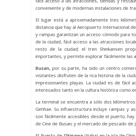
fácil acceso a las atracciones, tiendas y resta
conveniente y de modernas instalaciones de tra
El lugar está a aproximadamente tres kilóme
distancia que hay al Aeropuerto Internacional d
y rampas garantizan un acceso cómodo para tod
de la ciudad, fácil acceso a las atracciones loc
resto de la ciudad; el tren Shinkansen pro
importantes, y permite explorar fácilmente las at
Busan,
por su parte, ha sido un centro comerci
visitantes disfruten de la rica historia de la ci
impresionantes playas. La ciudad es de fácil 
interesados ​​tanto en la cultura histórica como 
La terminal se encuentra a sólo dos kilómetros
Gimhae. Su infraestructura incluye rampas y as
son fácilmente accesibles desde el puerto; hay t
de Cine de Busan; y el mercado de pescado de Jag
El Puerto de
Okinawa
(Naha) en la isla de Ok