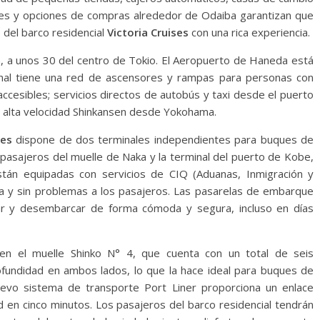
tes y opciones de compras alrededor de Odaiba garantizan que
 del barco residencial
Victoria Cruises
con una rica experiencia.
, a unos 30 del centro de Tokio. El Aeropuerto de Haneda está
minal tiene una red de ascensores y rampas para personas con
ccesibles; servicios directos de autobús y taxi desde el puerto
 de alta velocidad Shinkansen desde Yokohama.
ses
dispone de dos terminales independientes para buques de
 pasajeros del muelle de Naka y la terminal del puerto de Kobe,
tán equipadas con servicios de CIQ (Aduanas, Inmigración y
a y sin problemas a los pasajeros. Las pasarelas de embarque
ar y desembarcar de forma cómoda y segura, incluso en días
 en el muelle Shinko N° 4, que cuenta con un total de seis
undidad en ambos lados, lo que la hace ideal para buques de
uevo sistema de transporte Port Liner proporciona un enlace
ad en cinco minutos. Los pasajeros del barco residencial tendrán