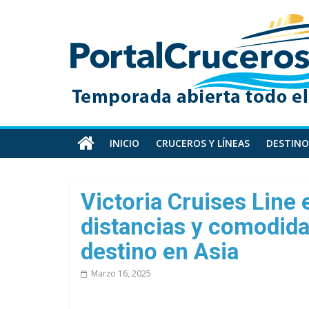
Skip
PortalCruceros
to
content
Toda
la
información
de
cruceros
en
INICIO
CRUCEROS Y LÍNEAS
DESTINO
un
solo
sitio
Victoria Cruises Line 
distancias y comodida
destino en Asia
Marzo 16, 2025