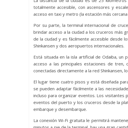
La distancia de la ciudad es de 25 kilómetros
totalmente accesible, con ascensores y escale
acceso en taxi y metro (la estación más cercan
Por su parte, la terminal internacional de cru
brindar acceso a la ciudad a los cruceros más g
de la ciudad y es fácilmente accesible desde lo
Shinkansen y dos aeropuertos internacionales.
Está situada en la isla artificial de Odaiba, un 
acceso a las principales estaciones de tren, 
conectadas directamente a la red Shinkansen, lo
El lugar tiene cuatro pisos y está diseñada par
se pueden adaptar fácilmente a las necesidades
incluso para organizar eventos. Los visitantes 
eventos del puerto y los cruceros desde la plat
embarque y desembarque.
La conexión Wi-Fi gratuita le permitirá manten
minutos a pie de la terminal, hay una gran can