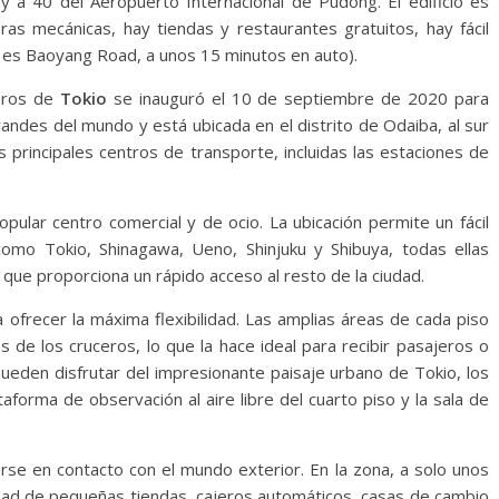
 y a 40 del Aeropuerto Internacional de Pudong. El edificio es
ras mecánicas, hay tiendas y restaurantes gratuitos, hay fácil
a es Baoyang Road, a unos 15 minutos en auto).
ceros de
Tokio
se inauguró el 10 de septiembre de 2020 para
randes del mundo y está ubicada en el distrito de Odaiba, al sur
s principales centros de transporte, incluidas las estaciones de
popular centro comercial y de ocio. La ubicación permite un fácil
como Tokio, Shinagawa, Ueno, Shinjuku y Shibuya, todas ellas
 que proporciona un rápido acceso al resto de la ciudad.
a ofrecer la máxima flexibilidad. Las amplias áreas de cada piso
 de los cruceros, lo que la hace ideal para recibir pasajeros o
pueden disfrutar del impresionante paisaje urbano de Tokio, los
aforma de observación al aire libre del cuarto piso y la sala de
erse en contacto con el mundo exterior. En la zona, a solo unos
tidad de pequeñas tiendas, cajeros automáticos, casas de cambio