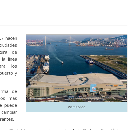
L)
hacen
 ciudades
tura de
la línea
ara los
opuerto y
forma de
ros más
se puede
Visit Korea
o cambiar
rantes.