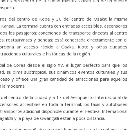
urantes del centro de la ciudad mientras disfrutan de un puerto
nsporte.
tros del centro de Kobe y 30 del centro de Osaka; la misma
e Kansai. La terminal cuenta con entradas accesibles, ascensores
os los pasajeros; conexiones de transporte directas al centro
ales, restaurantes y tiendas; está conectada directamente con el
porciona un acceso rápido a Osaka, Kioto y otras ciudades
racciones culturales e históricas de la región.
al de Corea desde el siglo XV, el lugar perfecto para que los
udad, su clima subtropical, sus dinámicos eventos culturales y sus
acceso y ofrece una gran cantidad de atracciones para aquellos
en la moderna.
 del centro de la ciudad y a 17 del Aeropuerto Internacional de
censores accesibles en toda la terminal; los taxis y autobuses
ransporte adicional disponible durante el Festival Internacional
alchi y la playa de Gwangalli están a poca distancia.
inawa ha desempeñado un papel fundamental en la configuración