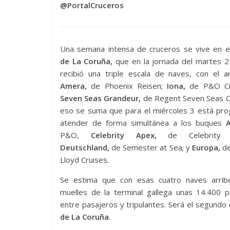
@PortalCruceros
Una semana intensa de cruceros se vive en e
de La Coruña,
que en la jornada del martes 2
recibió una triple escala de naves, con el a
Amera,
de Phoenix Reisen;
Iona,
de P&O Cru
Seven Seas Grandeur,
de Regent Seven Seas Cr
eso se suma que para el miércoles 3 está pr
atender de forma simultánea a los buques
A
P&O,
Celebrity Apex,
de Celebrity C
Deutschland,
de Semester at Sea; y
Europa,
de
Lloyd Cruises.
Se estima que con esas cuatro naves arrib
muelles de la terminal gallega unas 14.400 p
entre pasajeros y tripulantes. Será el segundo 
de La Coruña.