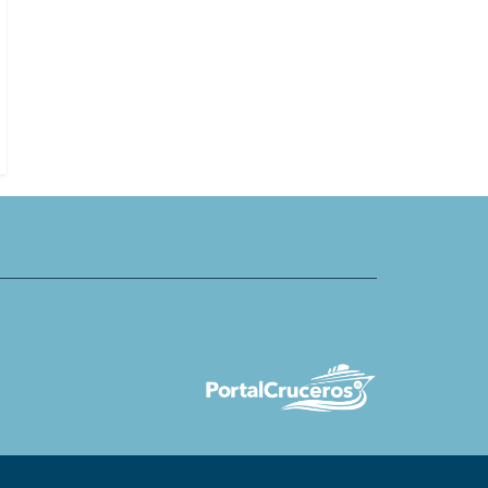
isitantes de Meyer Werft
illero Junior y zona al aire
Mitsui O.S.K. Lines dispone 40% d
rebaja para nuevos clientes