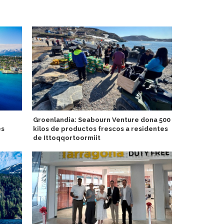
Groenlandia: Seabourn Venture dona 500
Explora III i
es
kilos de productos frescos a residentes
entrega en I
de Ittoqqortoormiit