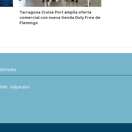
Centro de v
Tarragona Cruise Port amplía oferta
inaugura Ast
comercial con nueva tienda Duty Free de
libre
Flemingo
ltimedia
l Mar, Valparaíso