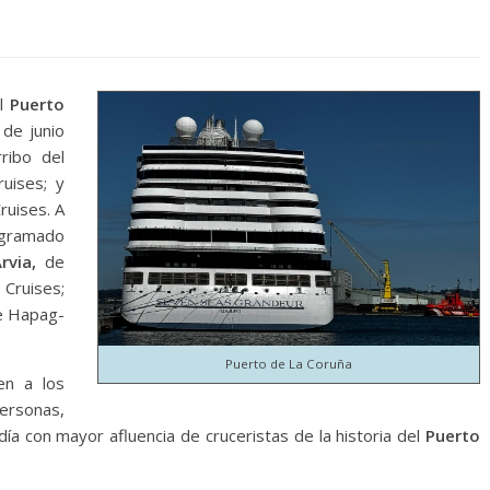
l
Puerto
 de junio
rribo del
ises; y
uises. A
ogramado
rvia,
de
ruises;
 Hapag-
Puerto de La Coruña
en a los
ersonas,
día con mayor afluencia de cruceristas de la historia del
Puerto