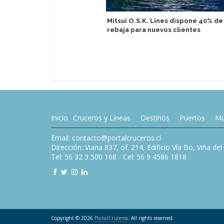
Mitsui O.S.K. Lines dispone 40% de
rebaja para nuevos clientes
Inicio
Cruceros y Líneas
Destinos
Puertos
Mu
Email: contacto@portalcruceros.cl
Dirección: Viana 837, of. 214, Edificio Vía Bo, Viña de
Tel: 56 32 3 500 168
/
Cel: 56 9 4586 1818
Copyright © 2026
PortalCruceros
. All rights reserved.