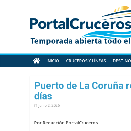
Skip
PortalCruceros
to
content
Toda
la
información
de
cruceros
en
INICIO
CRUCEROS Y LÍNEAS
DESTINO
un
solo
sitio
Puerto de La Coruña r
días
Junio 2, 2026
Por Redacción PortalCruceros