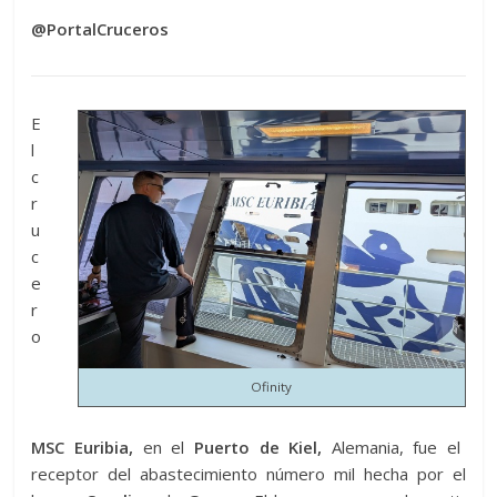
@PortalCruceros
E
l
c
r
u
c
e
r
o
Ofinity
MSC Euribia,
en el
Puerto de Kiel,
Alemania, fue el
receptor del abastecimiento número mil hecha por el