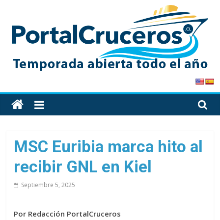
Skip
to
content
PortalCruceros
Toda
la
información
de
MSC Euribia marca hito al
cruceros
recibir GNL en Kiel
en
un
Septiembre 5, 2025
solo
sitio
Por Redacción PortalCruceros