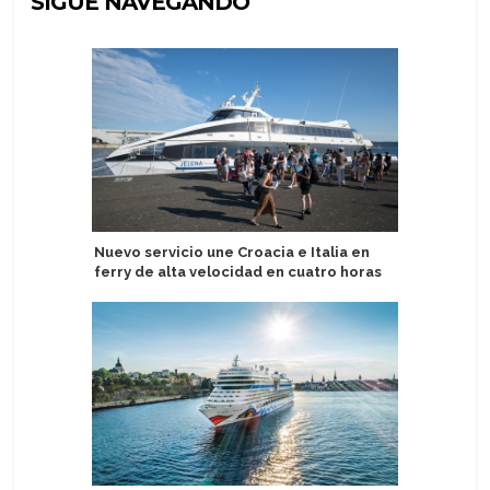
SIGUE NAVEGANDO
Nuevo servicio une Croacia e Italia en
Tiffany, 
ferry de alta velocidad en cuatro horas
serán est
Sunsets 