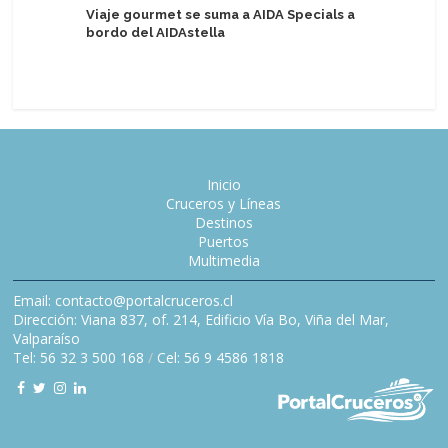
Viaje gourmet se suma a AIDA Specials a
bordo del AIDAstella
Kraft He
anuncian 
Inicio
Cruceros y Líneas
Destinos
Puertos
Multimedia
Email: contacto@portalcruceros.cl
Dirección: Viana 837, of. 214, Edificio Vía Bo, Viña del Mar,
Valparaíso
Tel: 56 32 3 500 168
/
Cel: 56 9 4586 1818