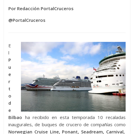
Por Redacción PortalCruceros
@PortalCruceros
E
l
P
u
e
r
t
o
d
e
Bilbao
ha recibido en esta temporada 10 recaladas
inaugurales, de buques de crucero de compañías como
Norwegian Cruise Line, Ponant, Seadream, Carnival,