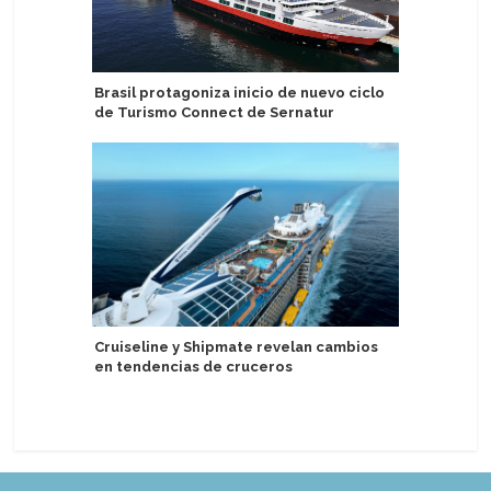
Brasil protagoniza inicio de nuevo ciclo
Presentan
de Turismo Connect de Sernatur
Explorer
Cruiseline y Shipmate revelan cambios
Australis
en tendencias de cruceros
destino 