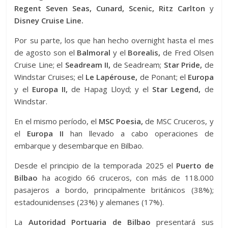
Regent Seven Seas, Cunard, Scenic, Ritz Carlton
y
Disney Cruise Line.
Por su parte, los que han hecho overnight hasta el mes
de agosto son el
Balmoral
y el
Borealis,
de Fred Olsen
Cruise Line; el
Seadream II,
de Seadream;
Star Pride,
de
Windstar Cruises; el
Le Lapérouse,
de Ponant; el
Europa
y el
Europa II,
de Hapag Lloyd; y el
Star Legend,
de
Windstar.
En el mismo período, el
MSC Poesia,
de MSC Cruceros, y
el
Europa II
han llevado a cabo operaciones de
embarque y desembarque en Bilbao.
Desde el principio de la temporada 2025 el
Puerto de
Bilbao
ha acogido 66 cruceros, con más de 118.000
pasajeros a bordo, principalmente británicos (38%);
estadounidenses (23%) y alemanes (17%).
La
Autoridad Portuaria de Bilbao
presentará sus