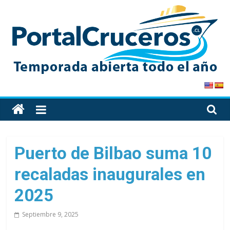
Skip
to
content
PortalCruceros
Toda
la
información
de
Puerto de Bilbao suma 10
cruceros
recaladas inaugurales en
en
un
2025
solo
sitio
Septiembre 9, 2025