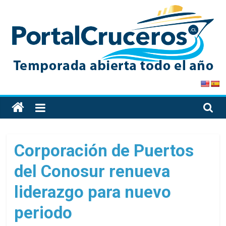
Skip
to
content
PortalCruceros
Toda
la
información
de
Corporación de Puertos
cruceros
del Conosur renueva
en
un
liderazgo para nuevo
solo
sitio
periodo