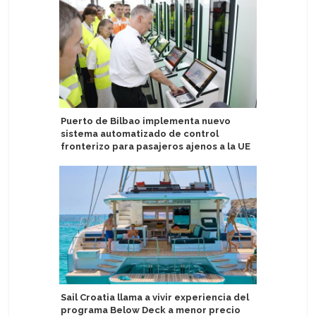
Puerto de Bilbao implementa nuevo
Puertos b
sistema automatizado de control
de cruce
fronterizo para pasajeros ajenos a la UE
Europe
Sail Croatia llama a vivir experiencia del
Haití: R
programa Below Deck a menor precio
suspensi