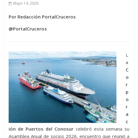
Mayo 14, 2026
Por Redacción PortalCruceros
@PortalCruceros
L
a
C
o
r
p
o
r
a
c
ión de Puertos del Conosur
celebró esta semana su
Asamblea Anual de socios 2026, encuentro que reunió a