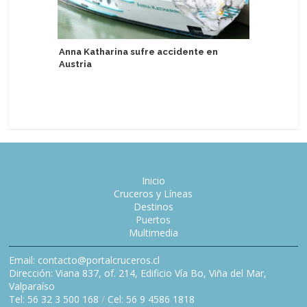
Anna Katharina sufre accidente en
Austria
Regent S
años con 
conmemo
Inicio
Cruceros y Líneas
Destinos
Puertos
Multimedia
Email: contacto@portalcruceros.cl
Dirección: Viana 837, of. 214, Edificio Vía Bo, Viña del Mar,
Valparaíso
Tel: 56 32 3 500 168
/
Cel: 56 9 4586 1818