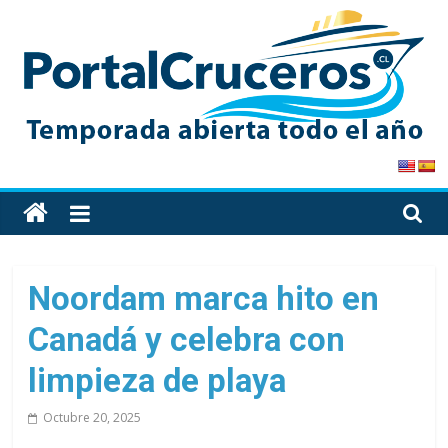
Skip
to
content
PortalCruceros
Toda
la
información
de
Noordam marca hito en
cruceros
Canadá y celebra con
en
un
limpieza de playa
solo
sitio
Octubre 20, 2025