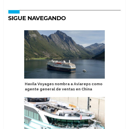
SIGUE NAVEGANDO
Havila Voyages nombra a Aviareps como
Chile pro
agente general de ventas en China
turistas 
turismo d