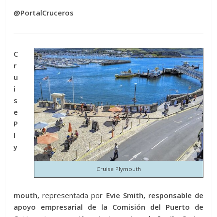
@PortalCruceros
C
r
u
i
s
e
P
l
y
Cruise Plymouth
mouth,
representada por
Evie Smith, responsable de
apoyo empresarial de la Comisión del Puerto de