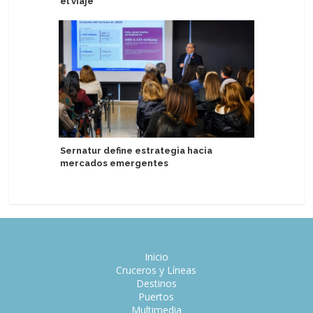
el viaje
Puerto d
Sernatur define estrategia hacia
experien
mercados emergentes
aumentad
Inicio
Cruceros y Líneas
Destinos
Puertos
Multimedia