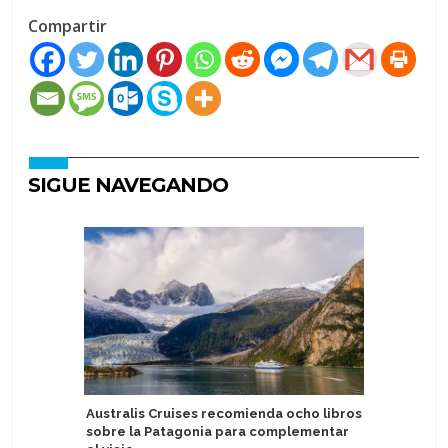
Compartir
SIGUE NAVEGANDO
Australis Cruises recomienda ocho libros
P&O Crui
sobre la Patagonia para complementar
Keel & Co