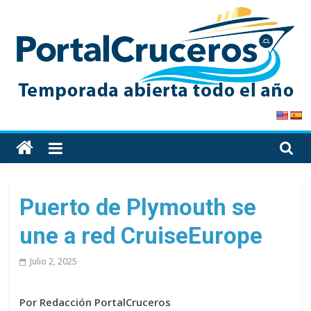
Skip
to
content
PortalCruceros
Toda
la
información
de
Puerto de Plymouth se
cruceros
une a red CruiseEurope
en
un
Julio 2, 2025
solo
sitio
Por Redacción PortalCruceros