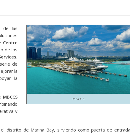
y de las
uciones
e Centre
ro de los
ervices,
serie de
ejorar la
poyar la
de
MBCCS
MBCCS
binando
erativa y
 el distrito de Marina Bay, sirviendo como puerta de entrada