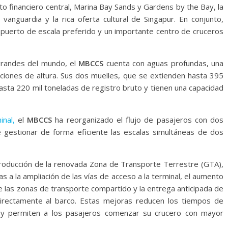
ito financiero central, Marina Bay Sands y Gardens by the Bay, la
vanguardia y la rica oferta cultural de Singapur. En conjunto,
uerto de escala preferido y un importante centro de cruceros
grandes del mundo, el
MBCCS
cuenta con aguas profundas, una
cciones de altura. Sus dos muelles, que se extienden hasta 395
asta 220 mil toneladas de registro bruto y tienen una capacidad
nal,
el
MBCCS
ha reorganizado el flujo de pasajeros con dos
te gestionar de forma eficiente las escalas simultáneas de dos
ntroducción de la renovada Zona de Transporte Terrestre (GTA),
s a la ampliación de las vías de acceso a la terminal, el aumento
e las zonas de transporte compartido y la entrega anticipada de
directamente al barco. Estas mejoras reducen los tiempos de
al y permiten a los pasajeros comenzar su crucero con mayor