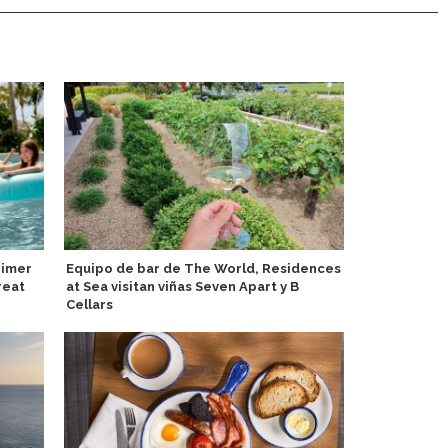
rimer
Equipo de bar de The World, Residences
Seychelles 
reat
at Sea visitan viñas Seven Apart y B
enfoque en 
Cellars
sostenible 