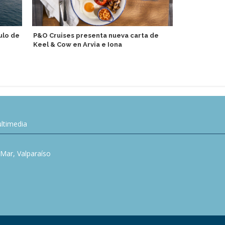
ulo de
P&O Cruises presenta nueva carta de
AIDA Cruise
Keel & Cow en Arvia e Iona
especiales 
ltimedia
l Mar, Valparaíso