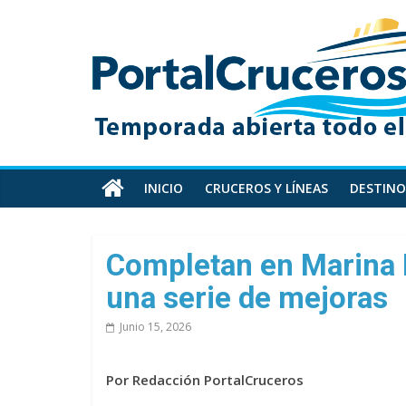
Skip
PortalCruceros
to
content
Toda
la
información
de
cruceros
en
INICIO
CRUCEROS Y LÍNEAS
DESTINO
un
solo
sitio
Completan en Marina 
una serie de mejoras
Junio 15, 2026
Por Redacción PortalCruceros