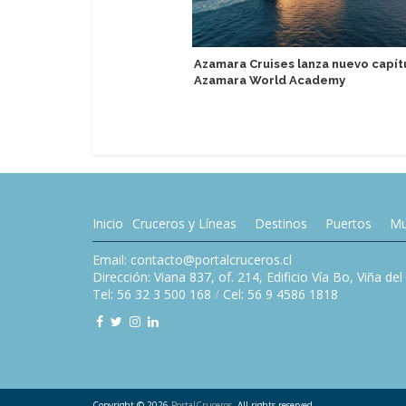
Azamara Cruises lanza nuevo capít
Azamara World Academy
Inicio
Cruceros y Líneas
Destinos
Puertos
Mu
Email: contacto@portalcruceros.cl
Dirección: Viana 837, of. 214, Edificio Vía Bo, Viña de
Tel: 56 32 3 500 168
/
Cel: 56 9 4586 1818
Copyright © 2026
PortalCruceros
. All rights reserved.