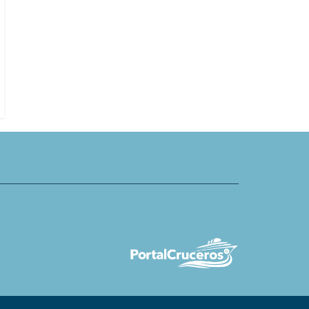
s presenta seis programas
Azamara Cruises lanza nuevo capí
para el invierno 2026/2027
Azamara World Academy