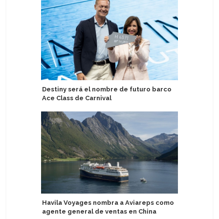
Destiny será el nombre de futuro barco
Disney C
Ace Class de Carnival
conserva
Havila Voyages nombra a Aviareps como
Carnival
agente general de ventas en China
aniversar