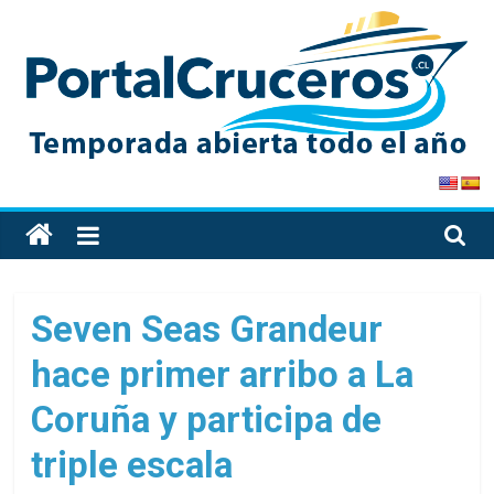
Skip
to
content
PortalCruceros
Toda
la
información
de
Seven Seas Grandeur
cruceros
hace primer arribo a La
en
un
Coruña y participa de
solo
sitio
triple escala