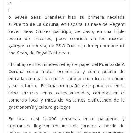
e
r
o
Seven Seas Grandeur
hizo su primera recalada
al
Puerto de La Coruña,
en España. La nave de Regent
Seven Seas Cruises participó, de paso, en una triple
escala de cruceros, pues coincidió en los muelles
gallegos con
Arvia,
de P&O Cruises; e
Independence of
the Seas,
de Royal Caribbean.
El trabajo en los muelles reflejó el papel del
Puerto de A
Coruña
como motor económico y como puerta de
entrada para dar a conocer todo lo que ofrece la ciudad
y su entorno. El clima acompañó y se pudo ver en la
urbe terrazas llenas, calles animadas, compras en el
comercio local y miles de visitantes disfrutando de la
gastronomía y cultura gallegas.
En total, casi 14.000 personas entre pasajeros y
tripulantes, llegaron en una sola jornada a bordo de
estos tres buques, generando un impacto económico