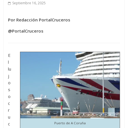
Septiembre 16, 2025
Por Redacción PortalCruceros
@PortalCruceros
E
l
lu
j
o
s
o
c
r
u
c
Puerto de A Coruña