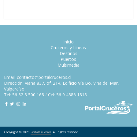
embajada
Inicio
Cruceros y Líneas
Destinos
Puertos
Multimedia
Email: contacto@portalcruceros.cl
Dirección: Viana 837, of. 214, Edificio Vía Bo, Viña del Mar,
Valparaíso
Tel: 56 32 3 500 168
/
Cel: 56 9 4586 1818
Copyright © 2026
PortalCruceros
. All rights reserved.