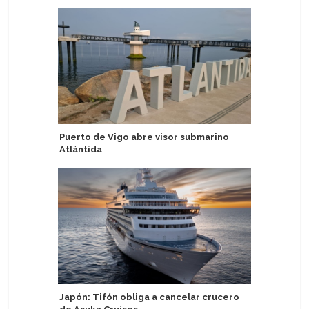
Puerto de Vigo abre visor submarino
Seychell
Atlántida
enfoque 
sostenibl
Japón: Tifón obliga a cancelar crucero