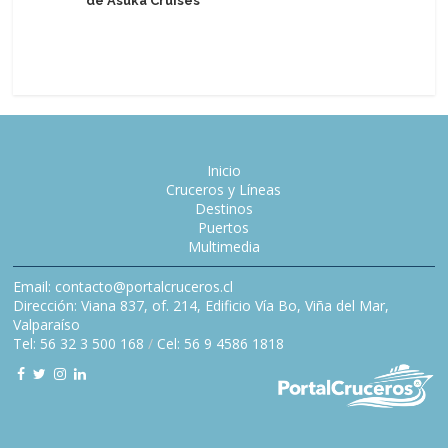
de Asuka Cruises
Royal Ca
social e
estatale
Inicio
Cruceros y Líneas
Destinos
Puertos
Multimedia
Email: contacto@portalcruceros.cl
Dirección: Viana 837, of. 214, Edificio Vía Bo, Viña del Mar,
Valparaíso
Tel: 56 32 3 500 168
/
Cel: 56 9 4586 1818