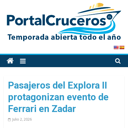
Skip
to
content
PortalCruceros
Toda
la
información
de
Pasajeros del Explora II
cruceros
protagonizan evento de
en
un
Ferrari en Zadar
solo
sitio
Julio 2, 2026