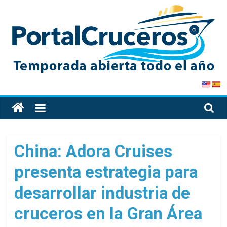
Skip
to
content
PortalCruceros
Toda
la
información
de
China: Adora Cruises
cruceros
presenta estrategia para
en
un
desarrollar industria de
solo
sitio
cruceros en la Gran Área