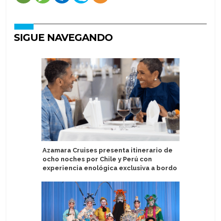
SIGUE NAVEGANDO
Azamara Cruises presenta itinerario de
MSC Cruc
ocho noches por Chile y Perú con
campaña 
experiencia enológica exclusiva a bordo
Brasil