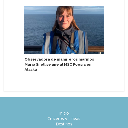
Observadora de mamíferos marinos
Puertos b
Maria Snell se une al MSC Poesia en
de cruce
Alaska
Europe
Inicio
Cruceros y Líneas
Destinos