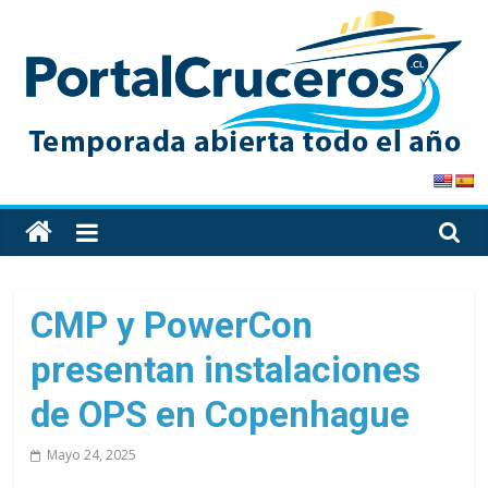
Skip
to
content
PortalCruceros
Toda
la
información
de
CMP y PowerCon
cruceros
presentan instalaciones
en
un
de OPS en Copenhague
solo
sitio
Mayo 24, 2025