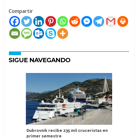
Compartir
SIGUE NAVEGANDO
Dubrovnik recibe 235 mil cruceristas en
Puerto de
primer semestre
de pasaj