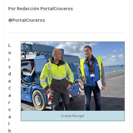
Por Redacción PortalCruceros
@PortalCruceros
L
u
i
s
d
e
C
a
r
v
a
Cruise Europe
l
h