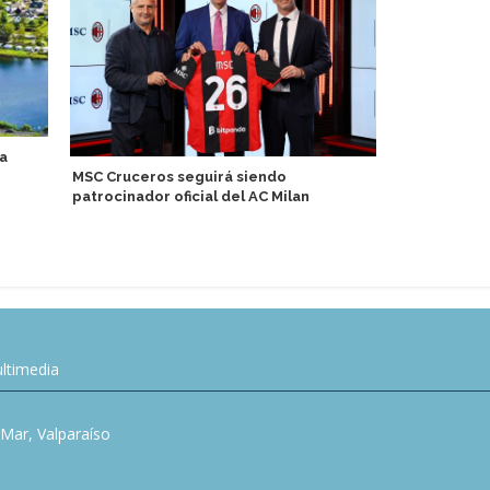
a
The Majestic
MSC Cruceros seguirá siendo
costa oeste 
patrocinador oficial del AC Milan
historia y e
ltimedia
l Mar, Valparaíso