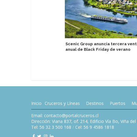
Scenic Group anuncia tercera vent
anual de Black Friday de verano
Inicio
Cruceros y Líneas
Destinos
Puertos
Mu
Email: contacto@portalcruceros.cl
Dirección: Viana 837, of. 214, Edificio Vía Bo, Viña de
Tel: 56 32 3 500 168
/
Cel: 56 9 4586 1818