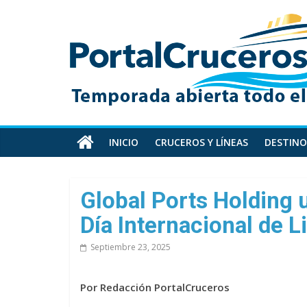
Skip
PortalCruceros
to
content
Toda
la
información
de
cruceros
en
INICIO
CRUCEROS Y LÍNEAS
DESTINO
un
solo
sitio
Global Ports Holding u
Día Internacional de 
Septiembre 23, 2025
Por Redacción PortalCruceros