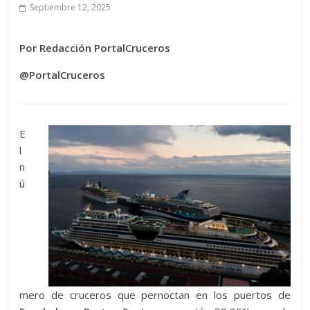
Septiembre 12, 2025
Por Redacción PortalCruceros
@PortalCruceros
E
l
n
ú
mero de cruceros que pernoctan en los puertos de