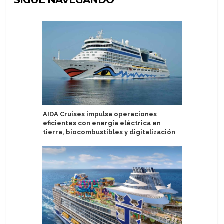
SIGUE NAVEGANDO
AIDA Cruises impulsa operaciones
Agencia 
eficientes con energía eléctrica en
socio de
tierra, biocombustibles y digitalización