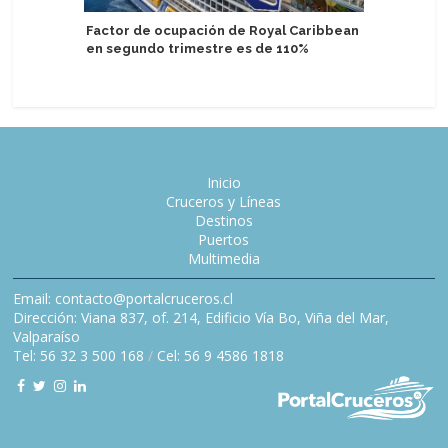
Mitsui O.
Factor de ocupación de Royal Caribbean
rebaja p
en segundo trimestre es de 110%
Inicio
Cruceros y Líneas
Destinos
Puertos
Multimedia
Email: contacto@portalcruceros.cl
Dirección: Viana 837, of. 214, Edificio Vía Bo, Viña del Mar,
Valparaíso
Tel: 56 32 3 500 168
/
Cel: 56 9 4586 1818