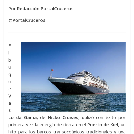
Por Redacción PortalCruceros
@PortalCruceros
E
l
b
u
q
u
e
V
a
s
co da Gama,
de
Nicko Cruises,
utilizó con éxito por
primera vez la energía de tierra en el
Puerto de Kiel,
un
hito para los barcos transoceánicos tradicionales y una