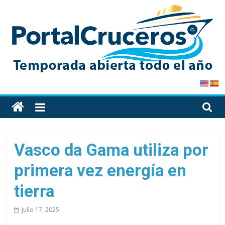
Skip
to
content
PortalCruceros
Toda
la
información
de
Vasco da Gama utiliza por
cruceros
primera vez energía en
en
un
tierra
solo
sitio
Julio 17, 2025