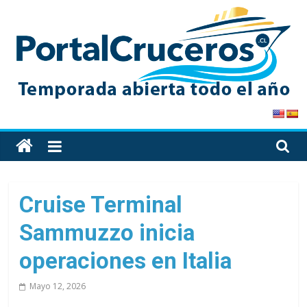
Skip
to
content
PortalCruceros
Toda
la
información
de
Cruise Terminal
cruceros
Sammuzzo inicia
en
un
operaciones en Italia
solo
sitio
Mayo 12, 2026