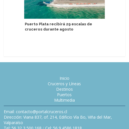
Puerto Plata recibirá 29 escalas de
EAU: res
cruceros durante agosto
Lista del
Unesco
Inicio
Cruceros y Líneas
Destinos
Puertos
Multimedia
Email: contacto@portalcruceros.cl
Dirección: Viana 837, of. 214, Edificio Vía Bo, Viña del Mar,
Valparaíso
Tel: 56 32 3 500 168
/
Cel: 56 9 4586 1818