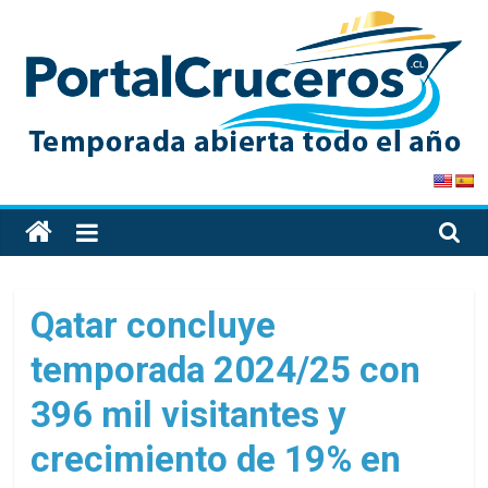
Skip
to
content
PortalCruceros
Toda
la
información
de
Qatar concluye
cruceros
temporada 2024/25 con
en
un
396 mil visitantes y
solo
sitio
crecimiento de 19% en