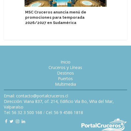
MSC Cruceros anuncia menú de
promociones para temporada
Fedetur 
2026/2027 en Sudamérica
de ruta p
Inicio
Cruceros y Líneas
Destinos
Puertos
Multimedia
Email: contacto@portalcruceros.cl
Dirección: Viana 837, of. 214, Edificio Vía Bo, Viña del Mar,
Valparaíso
Tel: 56 32 3 500 168
/
Cel: 56 9 4586 1818