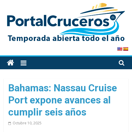
Skip
to
content
PortalCruceros
Toda
la
información
de
Bahamas: Nassau Cruise
cruceros
Port expone avances al
en
un
cumplir seis años
solo
sitio
Octubre 10, 2025