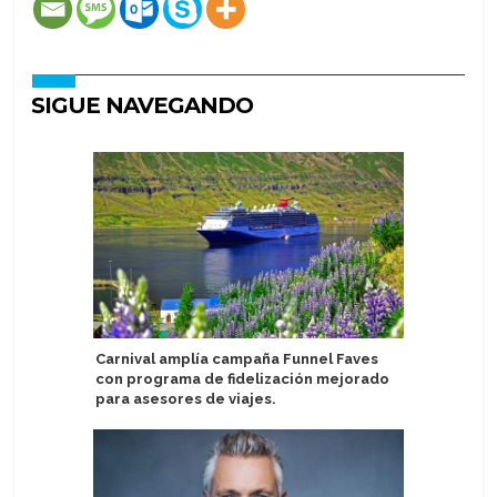
SIGUE NAVEGANDO
Carnival amplía campaña Funnel Faves
Pareja a
con programa de fidelización mejorado
por redu
para asesores de viajes.
nudista