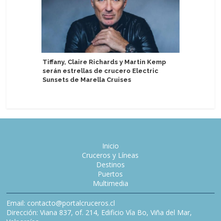
Tiffany, Claire Richards y Martin Kemp
Lisboa mu
serán estrellas de crucero Electric
turismo 
Sunsets de Marella Cruises
de 2026
Inicio
Cruceros y Líneas
Destinos
Puertos
Multimedia
Email: contacto@portalcruceros.cl
Dirección: Viana 837, of. 214, Edificio Vía Bo, Viña del Mar,