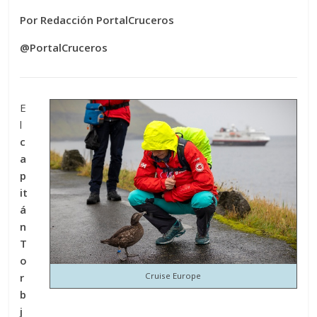
Por Redacción PortalCruceros
@PortalCruceros
E
l
c
a
p
it
á
n
T
o
r
Cruise Europe
b
j