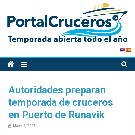
Skip
to
content
PortalCruceros
Toda
la
información
de
Autoridades preparan
cruceros
temporada de cruceros
en
un
en Puerto de Runavik
solo
sitio
Mayo 3, 2025