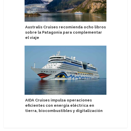
Australis Cruises recomienda ocho libros
TUI Luzia
sobre la Patagonia para complementar
espera d
el viaje
Cabo Ver
AIDA Cruises impulsa operaciones
proyectos
eficientes con energía eléctrica en
tierra, biocombustibles y digitalización