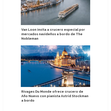
Van Loon invita a crucero especial por
Realizan
mercados navideños a bordo de The
Aman at S
Nobleman
Develan 
Rivages Du Monde ofrece crucero de
sofistica
Año Nuevo con pianista Astrid Stockman
a bordo