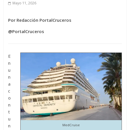
Mayo 11, 2026
Por Redacción PortalCruceros
@PortalCruceros
E
n
u
n
a
c
o
n
t
u
n
MedCruise