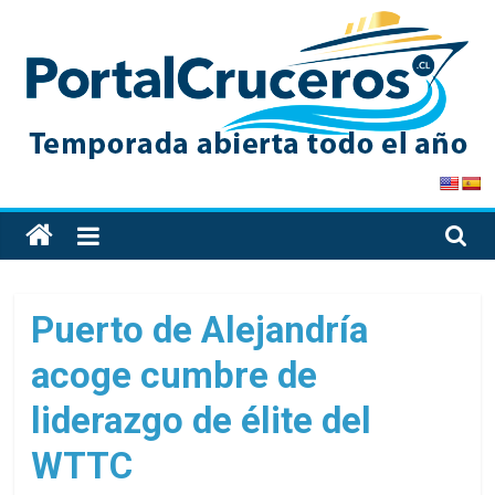
Skip
to
content
PortalCruceros
Toda
la
información
de
Puerto de Alejandría
cruceros
acoge cumbre de
en
un
liderazgo de élite del
solo
sitio
WTTC