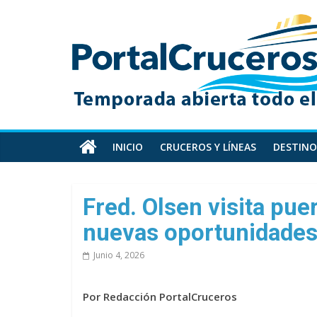
Skip
PortalCruceros
to
content
Toda
la
información
de
cruceros
en
INICIO
CRUCEROS Y LÍNEAS
DESTINO
un
solo
sitio
Fred. Olsen visita pue
nuevas oportunidade
Junio 4, 2026
Por Redacción PortalCruceros