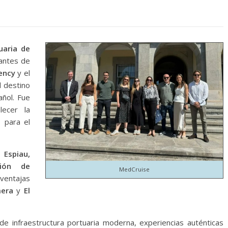
uaria de
antes de
gency
y el
l destino
añol. Fue
lecer la
s para el
Espiau,
ción de
MedCruise
ventajas
mera
y
El
de infraestructura portuaria moderna, experiencias auténticas