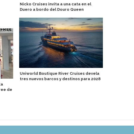
Nicko Cruises invita a una cata en el
EAU: reserv
Duero a bordo del Douro Queen
Lista del Pa
Unesco
Uniworld Boutique River Cruises devela
tres nuevos barcos y destinos para 2028
Argentina: 
ta
comparte p
ree de
proyecto d