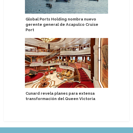
Global Ports Holding nombra nuevo
Carnival
gerente general de Acapulco Cruise
de donac
Port
Bahamas
Cunard revela planes para extensa
Jannik Si
transformación del Queen Victoria
Explora II
Mediter