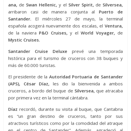
ana,
de
Swan Hellenic,
y el
Silver Spirit,
de
Silversea,
arribaron casi de manera conjunta al
Puerto de
Santander.
El miércoles 27 de mayo, la terminal
española acogerá nuevamente dos escalas, el
Ventura,
de la naviera
P&O Cruises,
y el
World Voyager,
de
Mystic Cruises.
Santander Cruise Deluxe
prevé una temporada
histórica para el turismo de cruceros con 38 buques y
más de 60.000 turistas.
El presidente de la
Autoridad Portuaria de Santander
(APS), César Díaz,
les dio la bienvenida a ambos
cruceros, a bordo del buque de
Silversea,
que atracaba
por primera vez en la terminal cántabra.
Díaz
recordó, durante su visita al buque, que Cantabria
es “un gran destino de cruceros, tanto por sus
atractivos turísticos como por la comodidad del atraque
en el centro de Santander”. Además, agradeció al