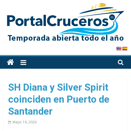
Skip
to
content
PortalCruceros
Toda
la
información
de
SH Diana y Silver Spirit
cruceros
coinciden en Puerto de
en
un
Santander
solo
sitio
Mayo 19, 2026