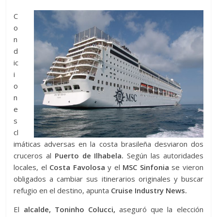
C
o
n
d
ic
i
o
n
e
s
cl
imáticas adversas en la costa brasileña desviaron dos
cruceros al
Puerto de Ilhabela.
Según las autoridades
locales, el
Costa Favolosa
y el
MSC Sinfonia
se vieron
obligados a cambiar sus itinerarios originales y buscar
refugio en el destino, apunta
Cruise Industry News.
El
alcalde, Toninho Colucci,
aseguró que la elección