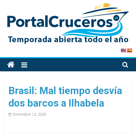
Skip
to
content
PortalCruceros
Toda
la
información
de
Brasil: Mal tiempo desvía
cruceros
dos barcos a Ilhabela
en
un
Diciembre 12, 2025
solo
sitio