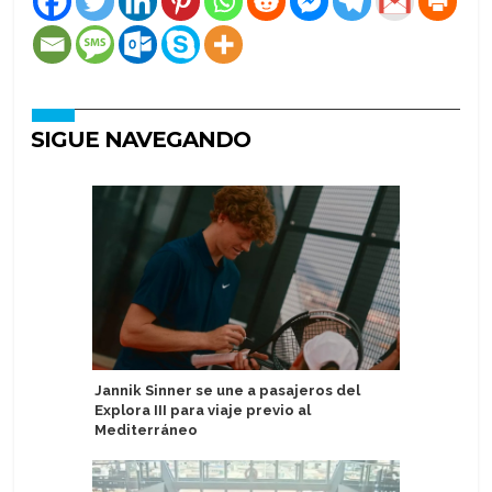
SIGUE NAVEGANDO
Jannik Sinner se une a pasajeros del
Celebran
Explora III para viaje previo al
Kerala Pa
Mediterráneo