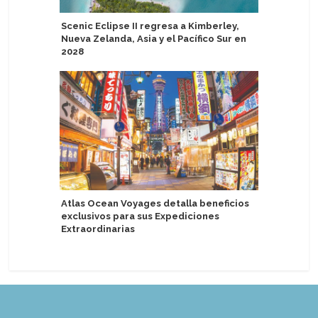
Scenic Eclipse II regresa a Kimberley,
Alumnos d
Nueva Zelanda, Asia y el Pacífico Sur en
capacitac
2028
the Seas
Atlas Ocean Voyages detalla beneficios
Adventur
exclusivos para sus Expediciones
entrada y
Extraordinarias
Antártid