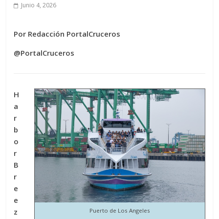
Junio 4, 2026
Por Redacción PortalCruceros
@PortalCruceros
H
a
r
b
o
r
B
r
e
e
z
Puerto de Los Angeles