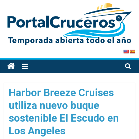
Skip
to
content
PortalCruceros
Toda
la
información
de
Harbor Breeze Cruises
cruceros
utiliza nuevo buque
en
un
sostenible El Escudo en
solo
sitio
Los Angeles