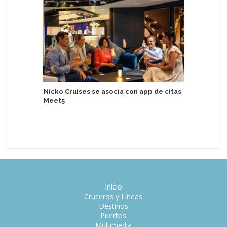
Nicko Cruises se asocia con app de citas
Roam by 
Meet5
con Appr
ventas
Inicio
Cruceros y Líneas
Destinos
Puertos
Multimedia