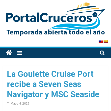
Skip
to
content
PortalCruceros
Toda
la
información
de
La Goulette Cruise Port
cruceros
recibe a Seven Seas
en
un
Navigator y MSC Seaside
solo
sitio
Mayo 4, 2025