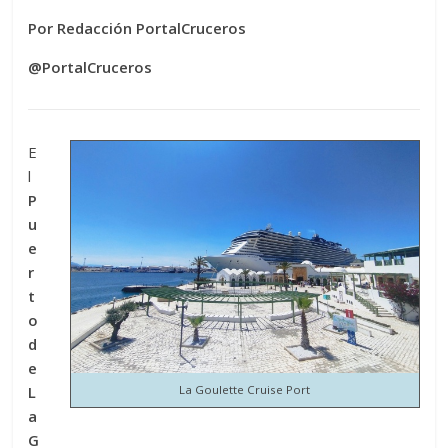
Por Redacción PortalCruceros
@PortalCruceros
E
l
P
u
e
r
t
o
d
e
L
La Goulette Cruise Port
a
G