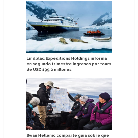
Lindblad Expeditions Holdings informa
Azamara 
en segundo trimestre ingresos por tours
Azamara
de USD 199,2 millones
Eximen a
Swan Hellenic comparte guía sobre qué
por dere