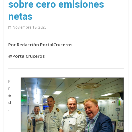
sobre cero emisiones
netas
Noviembre 18, 2025
Por Redacción PortalCruceros
@PortalCruceros
F
r
e
d
.