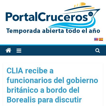
Skip
to
content
PortalCruceros
Toda
la
información
de
CLIA recibe a
cruceros
funcionarios del gobierno
en
un
británico a bordo del
solo
sitio
Borealis para discutir