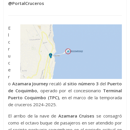
@PortalCruceros
E
l
c
r
u
c
e
r
o
Azamara Journey
recaló al
sitio número 3
del
Puerto
de Coquimbo
, operado por el concesionario
Terminal
Puerto Coquimbo (TPC)
, en el marco de la temporada
de cruceros 2024-2025.
El arribo de la nave de
Azamara Cruises
se consagró
como el octavo buque de pasajeros en ser atendido por
el recinto portuario coquimbano en el periodo estival en