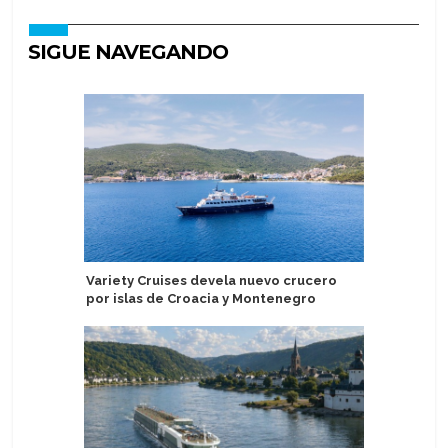
SIGUE NAVEGANDO
Variety Cruises devela nuevo crucero
Eximen a
por islas de Croacia y Montenegro
por dere