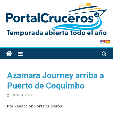
Skip
to
content
PortalCruceros
Toda
la
información
de
Azamara Journey arriba a
cruceros
Puerto de Coquimbo
en
un
Enero 31, 2025
solo
sitio
Por Redacción PortalCruceros