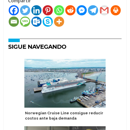
Compartir
SIGUE NAVEGANDO
Norwegian Cruise Line consigue reducir
Jannik Si
costos ante baja demanda
Explora II
Mediter