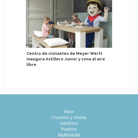
Centro de visitantes de Meyer Werft
inaugura Astillero Junior y zona al aire
MSC Foun
libre
lanzan n
Explora II
Inicio
Cruceros y Líneas
Destinos
Puertos
Multimedia