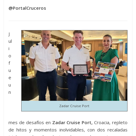
@PortalCruceros
J
ul
i
o
f
u
e
u
n
Zadar Cruise Port
mes de desafíos en
Zadar Cruise Port,
Croacia, repleto
de hitos y momentos inolvidables, con dos recaladas