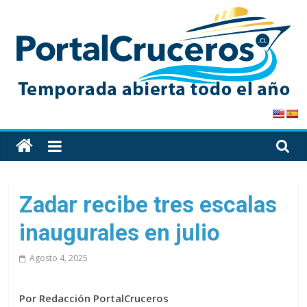
Skip
to
content
PortalCruceros
Toda
la
información
de
Zadar recibe tres escalas
cruceros
inaugurales en julio
en
un
Agosto 4, 2025
solo
sitio
Por Redacción PortalCruceros