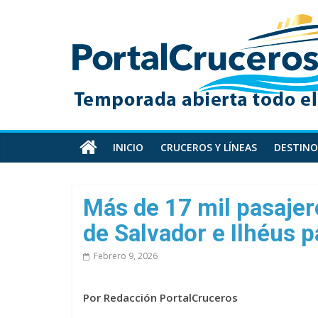
Skip
PortalCruceros
to
content
Toda
la
información
de
cruceros
en
INICIO
CRUCEROS Y LÍNEAS
DESTINO
un
solo
sitio
Más de 17 mil pasaje
de Salvador e Ilhéus p
Febrero 9, 2026
Por Redacción PortalCruceros