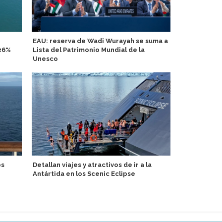
EAU: reserva de Wadi Wurayah se suma a
Suman nuev
,26%
Lista del Patrimonio Mundial de la
entre Españ
Unesco
Capitana Ka
os
Detallan viajes y atractivos de ir a la
Seasons Yac
Antártida en los Scenic Eclipse