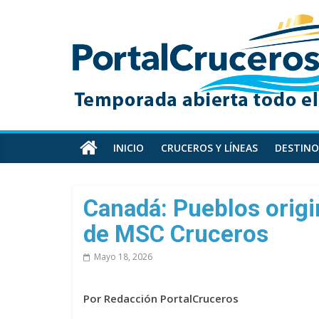
Skip
PortalCruceros
to
content
Toda
la
información
de
cruceros
en
INICIO
CRUCEROS Y LÍNEAS
DESTINO
un
solo
sitio
Canadá: Pueblos origi
de MSC Cruceros
Mayo 18, 2026
Por Redacción PortalCruceros