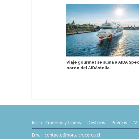
Viaje gourmet se suma a AIDA Spec
bordo del AIDAstella
Inicio
Cruceros y Líneas
Destinos
Puertos
Mu
Email: contacto@portalcruceros.cl