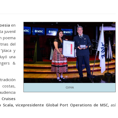
oesia
en
a juvenil
un poema
trias del
 “placa y
cluyó una
ingers &
tradición
 costas,
GVHA
audiencia
 Cruises
o Scala, vicepresidente Global Port Operations de MSC,
así