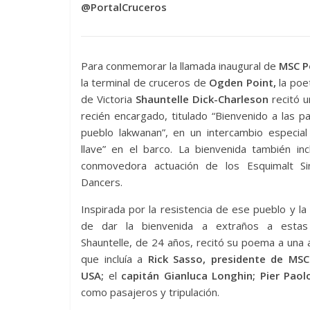
@PortalCruceros
Para conmemorar la llamada inaugural de
MSC P
la terminal de cruceros de
Ogden Point,
la poet
de Victoria
Shauntelle Dick-Charleson
recitó 
recién encargado, titulado “Bienvenido a las pa
pueblo lakwanan”, en un intercambio especial
llave” en el barco. La bienvenida también in
conmovedora actuación de los Esquimalt S
Dancers.
Inspirada por la resistencia de ese pueblo y la 
de dar la bienvenida a extraños a estas
Shauntelle, de 24 años, recitó su poema a una 
que incluía a
Rick Sasso, presidente de MSC
USA;
el
capitán Gianluca Longhin; Pier Paol
como pasajeros y tripulación.