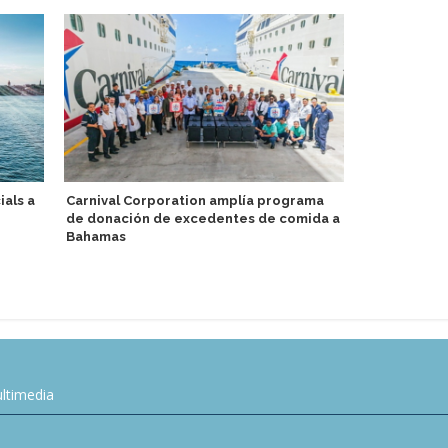
Holland Ame
ials a
Carnival Corporation amplía programa
estrenan nu
de donación de excedentes de comida a
el Oosterd
Bahamas
ltimedia