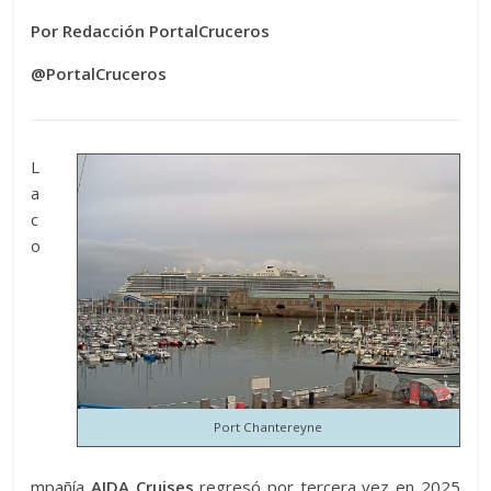
Por Redacción PortalCruceros
@PortalCruceros
L
a
c
o
Port Chantereyne
mpañía
AIDA Cruises
regresó por tercera vez en 2025