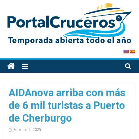
Skip
to
content
PortalCruceros
Toda
la
información
de
AIDAnova arriba con más
cruceros
de 6 mil turistas a Puerto
en
un
de Cherburgo
solo
sitio
Febrero 5, 2025