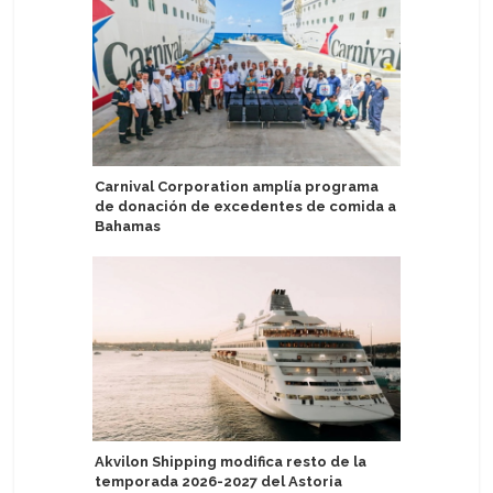
Carnival Corporation amplía programa
Holland 
de donación de excedentes de comida a
estrenan
Bahamas
el Ooste
Akvilon Shipping modifica resto de la
Autorida
temporada 2026-2027 del Astoria
ofrecien