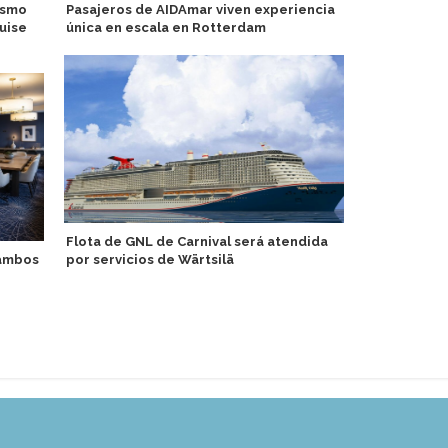
rismo
Pasajeros de AIDAmar viven experiencia
Cruceros y f
uise
única en escala en Rotterdam
energía en 
Flota de GNL de Carnival será atendida
AIDA Cruise
 ambos
por servicios de Wärtsilä
eficientes c
tierra, bioc