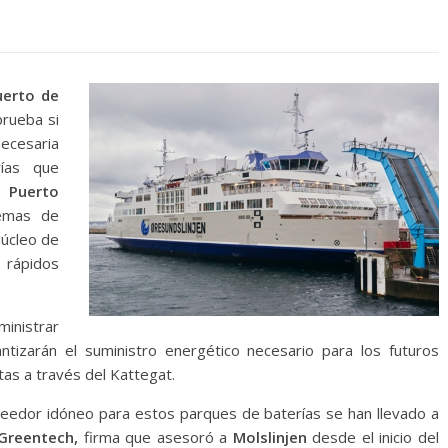
erto de
prueba si
necesaria
rías que
al
Puerto
emas de
núcleo de
s rápidos
inistrar
tizarán el suministro energético necesario para los futuros
as a través del Kattegat.
oveedor idóneo para estos parques de baterías se han llevado a
Greentech,
firma que asesoró a
Molslinjen
desde el inicio del