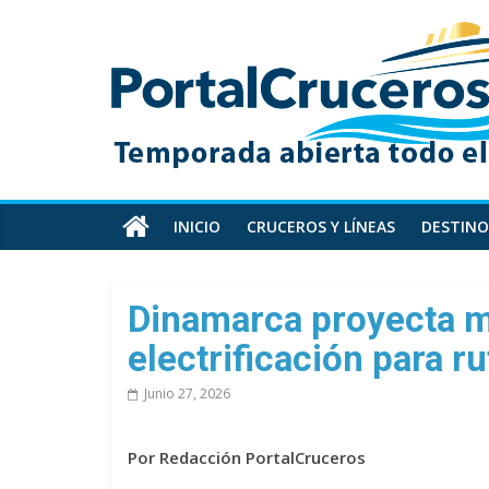
Skip
PortalCruceros
to
content
Toda
la
información
de
cruceros
en
INICIO
CRUCEROS Y LÍNEAS
DESTINO
un
solo
sitio
Dinamarca proyecta m
electrificación para r
Junio 27, 2026
Por Redacción PortalCruceros