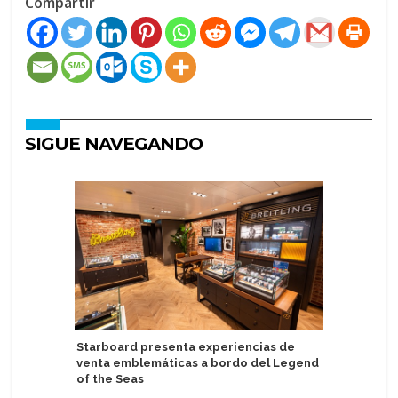
Compartir
SIGUE NAVEGANDO
Starboard presenta experiencias de
Pareja a
venta emblemáticas a bordo del Legend
por redu
of the Seas
nudista