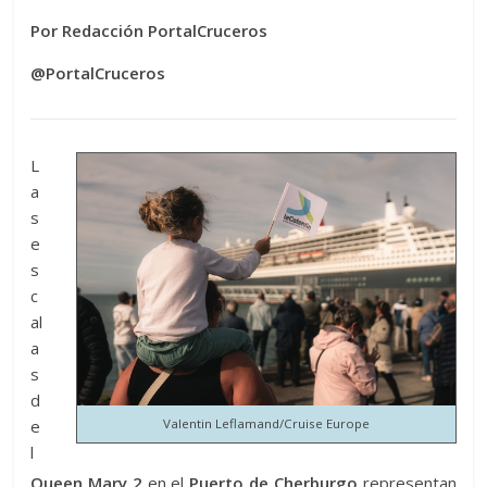
Por Redacción PortalCruceros
@PortalCruceros
L
a
s
e
s
c
al
a
s
d
e
Valentin Leflamand/Cruise Europe
l
Queen Mary 2
en el
Puerto de Cherburgo
representan