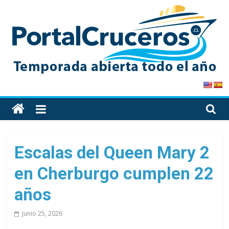
Skip
to
content
PortalCruceros
Toda
la
información
de
Escalas del Queen Mary 2
cruceros
en Cherburgo cumplen 22
en
un
años
solo
sitio
Junio 25, 2026