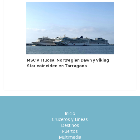
MSC Virtuosa, Norwegian Dawn y Viking
Brasil re
Star coinciden en Tarragona
turistas 
semestr
Inicio
Cruceros y Líneas
Destinos
Puertos
Multimedia