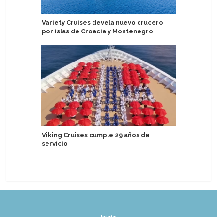
Variety Cruises devela nuevo crucero
Más de 24
por islas de Croacia y Montenegro
Uruguay 
Viking Cruises cumple 29 años de
Fedetur 
servicio
de ruta p