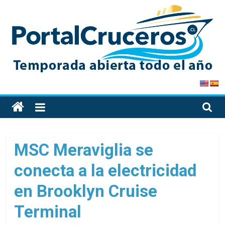
Skip
to
content
PortalCruceros
Toda
la
información
de
MSC Meraviglia se
cruceros
conecta a la electricidad
en
un
en Brooklyn Cruise
solo
sitio
Terminal