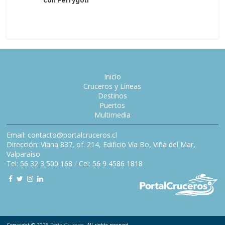
con Perrygolf
crucero a
Inicio
Cruceros y Líneas
Destinos
Puertos
Multimedia
Email: contacto@portalcruceros.cl
Dirección: Viana 837, of. 214, Edificio Vía Bo, Viña del Mar,
Valparaíso
Tel: 56 32 3 500 168
/
Cel: 56 9 4586 1818
Copyright © 2026
PortalCruceros
. All rights reserved.