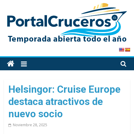
Skip
to
content
PortalCruceros
Toda
la
información
de
Helsingor: Cruise Europe
cruceros
destaca atractivos de
en
un
nuevo socio
solo
sitio
Noviembre 28, 2025