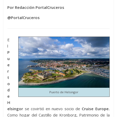
Por Redacción PortalCruceros
@PortalCruceros
E
l
P
u
e
r
t
o
d
Puerto de Helsingor
e
H
elsingor
se covirtió en nuevo socio de
Cruise Europe.
Como hogar del Castillo de Kronborg, Patrimonio de la