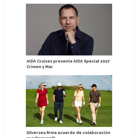
AIDA Cruises presenta AIDA Special 2027
Cantante
Crimen y Mar
en Margar
Silversea firma acuerdo de colaboración
Eidfjord 