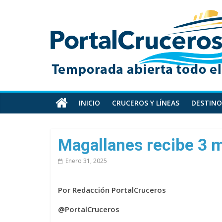
Skip
PortalCruceros
to
content
Toda
la
información
de
cruceros
en
INICIO
CRUCEROS Y LÍNEAS
DESTINO
un
solo
sitio
Magallanes recibe 3 mi
Enero 31, 2025
Por Redacción PortalCruceros
@PortalCruceros