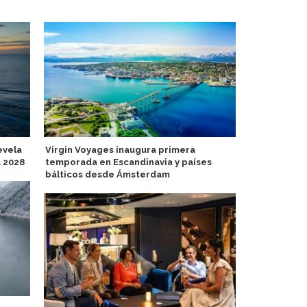
evela
Virgin Voyages inaugura primera
Windrose am
a 2028
temporada en Escandinavia y países
lujo con Am
bálticos desde Ámsterdam