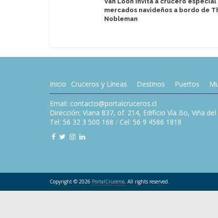
Van Loon invita a crucero especial
mercados navideños a bordo de T
Nobleman
Inicio
Cruceros y Líneas
Destinos
Puertos
Mu
Email: contacto@portalcruceros.cl
Dirección: Viana 837, of. 214, Edificio Vía Bo, Viña de
Tel: 56 32 3 500 168
/
Cel: 56 9 4586 1818
Copyright © 2026
PortalCruceros
. All rights reserved.