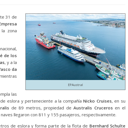
ste 31 de
Empresa
 la zona
nacional,
é de los
as
, y a la
Vasco da
mientras
EPAustral
empla las
e eslora y perteneciente a la compañía
Nicko Cruises
, en su
ralis
de 89 metros, propiedad de
Australis
Cruceros
en el
 naves llegaron con 811 y 155 pasajeros, respectivamente.
tros de eslora y forma parte de la flota de
Bernhard Schulte