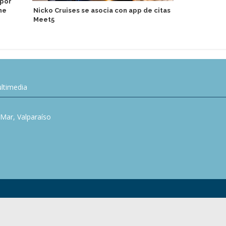
 por
Windstar Cr
he
Nicko Cruises se asocia con app de citas
celebrar Na
Meet5
ltimedia
l Mar, Valparaíso