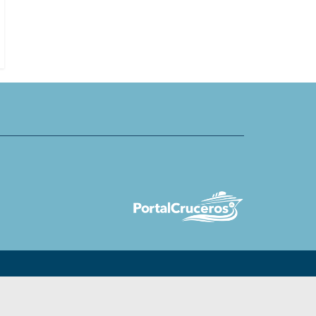
uises publica razones para
Van Loon invita a crucero especial
vidad y Año Nuevo en el mar
mercados navideños a bordo de 
Nobleman