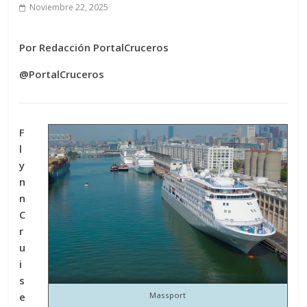
Noviembre 22, 2025
Por Redacción PortalCruceros
@PortalCruceros
F
l
y
n
n
C
r
u
i
s
e
Massport