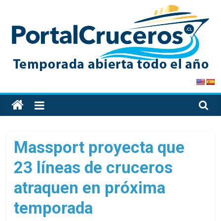
Skip
to
content
PortalCruceros
Toda
la
información
de
Massport proyecta que
cruceros
23 líneas de cruceros
en
un
atraquen en próxima
solo
sitio
temporada