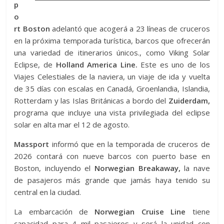
p
o
rt Boston
adelantó que acogerá a 23 líneas de cruceros
en la próxima temporada turística, barcos que ofrecerán
una variedad de itinerarios únicos., como Viking Solar
Eclipse, de
Holland America Line.
Este es uno de los
Viajes Celestiales de la naviera, un viaje de ida y vuelta
de 35 días con escalas en Canadá, Groenlandia, Islandia,
Rotterdam y las Islas Británicas a bordo del
Zuiderdam,
programa que incluye una vista privilegiada del eclipse
solar en alta mar el 12 de agosto.
Massport
informó que en la temporada de cruceros de
2026 contará con nueve barcos con puerto base en
Boston, incluyendo el
Norwegian Breakaway,
la nave
de pasajeros más grande que jamás haya tenido su
central en la ciudad.
La embarcación de
Norwegian Cruise Line
tiene
capacidad para 4 mil pasajeros y será la unidad con