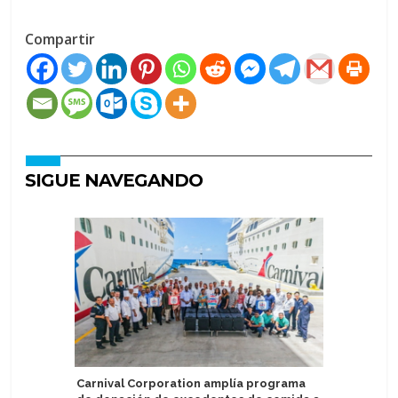
Compartir
SIGUE NAVEGANDO
Carnival Corporation amplía programa
Royal Ca