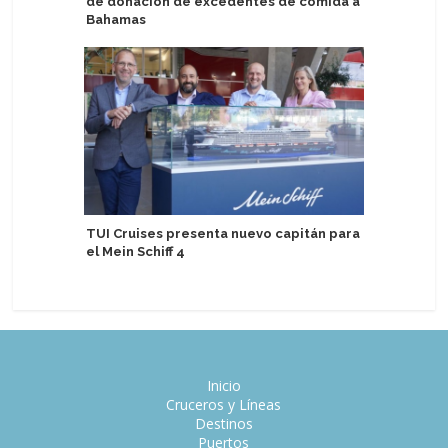
de donación de excedentes de comida a
social e
Bahamas
estatale
TUI Cruises presenta nuevo capitán para
Kraft He
el Mein Schiff 4
anuncian 
Inicio
Cruceros y Líneas
Destinos
Puertos