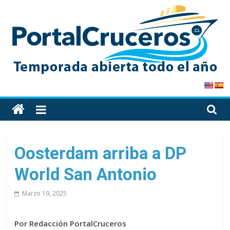
Skip
to
content
PortalCruceros
Toda
la
información
de
Oosterdam arriba a DP
cruceros
World San Antonio
en
un
Marzo 19, 2025
solo
sitio
Por Redacción PortalCruceros