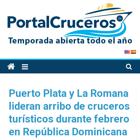
Skip
to
content
PortalCruceros
Toda
la
información
de
Puerto Plata y La Romana
cruceros
lideran arribo de cruceros
en
un
turísticos durante febrero
solo
sitio
en República Dominicana