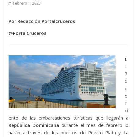
Febrero 1, 2025
Por Redacción PortalCruceros
@PortalCruceros
E
l
7
0
p
o
r
ci
ento de las embarcaciones turísticas que llegarán a
República Dominicana
durante el mes de febrero lo
harán a través de los puertos de Puerto Plata y La