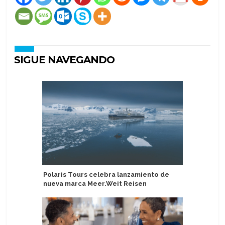
SIGUE NAVEGANDO
Polaris Tours celebra lanzamiento de
AIDA Cru
nueva marca Meer.Weit Reisen
eficiente
tierra, b