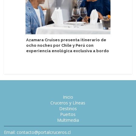
Azamara Cruises presenta itinerario de
ocho noches por Chile y Perú con
Azamara 
experiencia enológica exclusiva a bordo
Azamara
Inicio
Cruceros y Líneas
Destinos
Puertos
Multimedia
Email: contacto@portalcruceros.cl