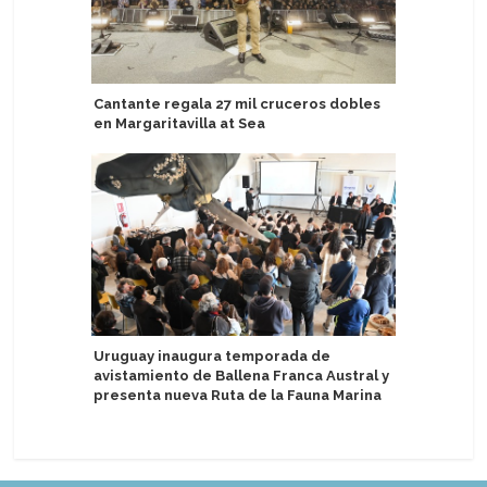
Cantante regala 27 mil cruceros dobles
The Ritz-
en Margaritavilla at Sea
Eberjey 
dormir de
Uruguay inaugura temporada de
avistamiento de Ballena Franca Austral y
Terminal
presenta nueva Ruta de la Fauna Marina
un año e