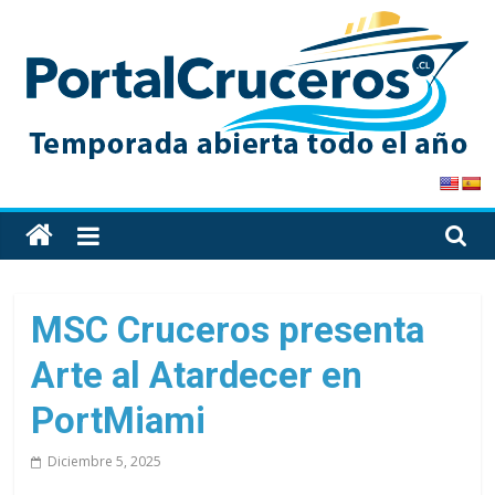
Skip
to
content
PortalCruceros
Toda
la
información
de
MSC Cruceros presenta
cruceros
Arte al Atardecer en
en
un
PortMiami
solo
sitio
Diciembre 5, 2025