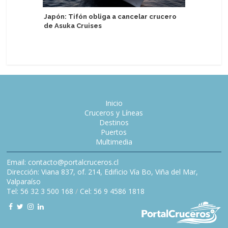
Regent S
Japón: Tifón obliga a cancelar crucero
experienc
de Asuka Cruises
más gran
reducida
Inicio
Cruceros y Líneas
Destinos
Puertos
Multimedia
Email: contacto@portalcruceros.cl
Dirección: Viana 837, of. 214, Edificio Vía Bo, Viña del Mar,
Valparaíso
Tel: 56 32 3 500 168
/
Cel: 56 9 4586 1818