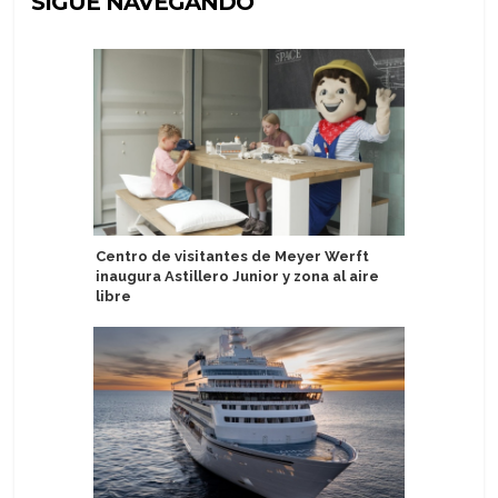
SIGUE NAVEGANDO
Centro de visitantes de Meyer Werft
Puerto d
inaugura Astillero Junior y zona al aire
del Silver
libre