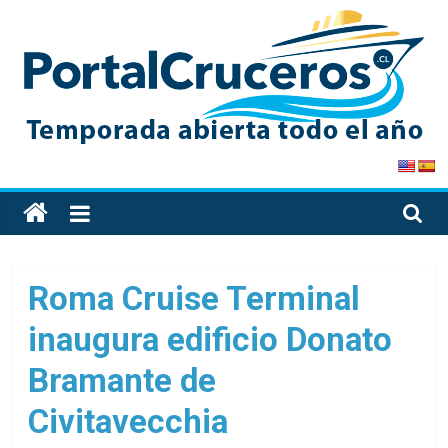
Skip
to
content
PortalCruceros
Toda
la
información
de
Roma Cruise Terminal
cruceros
inaugura edificio Donato
en
un
Bramante de
solo
sitio
Civitavecchia