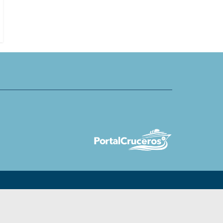
den en Tarragona
bordo del Iona en alta mar