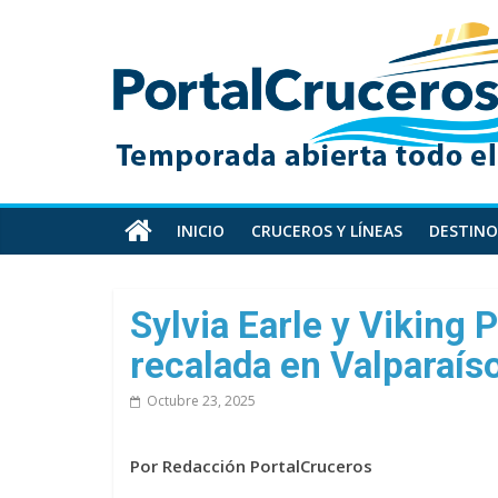
Skip
PortalCruceros
to
content
Toda
la
información
de
cruceros
en
INICIO
CRUCEROS Y LÍNEAS
DESTINO
un
solo
sitio
Sylvia Earle y Viking 
recalada en Valparaís
Octubre 23, 2025
Por Redacción PortalCruceros