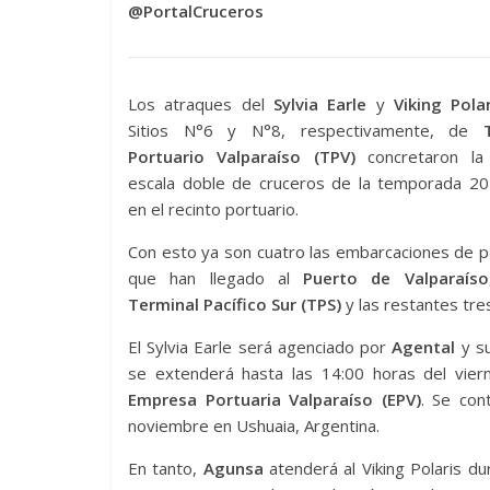
@PortalCruceros
Los atraques del
Sylvia
Earle
y
Viking Polar
Sitios N°6 y N°8, respectivamente, de
Portuario Valparaíso (TPV)
concretaron la
escala doble de cruceros de la temporada 2
en el recinto portuario.
Con esto ya son cuatro las embarcaciones de 
que han llegado al
Puerto de Valparaíso
Terminal Pacífico Sur (TPS)
y las restantes tre
El Sylvia Earle será agenciado por
Agental
y su
se extenderá hasta las 14:00 horas del viern
Empresa Portuaria Valparaíso (EPV)
. Se con
noviembre en Ushuaia, Argentina.
En tanto,
Agunsa
atenderá al Viking Polaris du