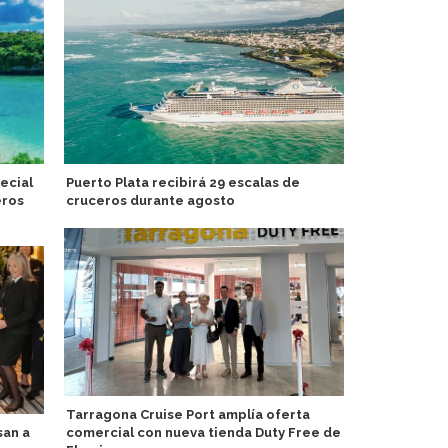
ecial
Puerto Plata recibirá 29 escalas de
MSC Crucero
eros
cruceros durante agosto
cargo en ár
Cliente y E
Tarragona Cruise Port amplía oferta
san a
comercial con nueva tienda Duty Free de
MSC Virtuos