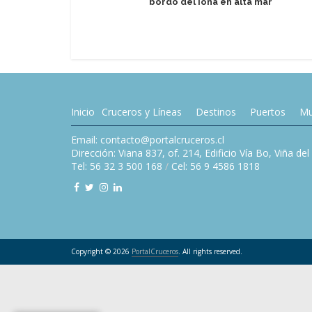
bordo del Iona en alta mar
Inicio
Cruceros y Líneas
Destinos
Puertos
Mu
Email: contacto@portalcruceros.cl
Dirección: Viana 837, of. 214, Edificio Vía Bo, Viña de
Tel: 56 32 3 500 168
/
Cel: 56 9 4586 1818
Copyright © 2026
PortalCruceros
. All rights reserved.