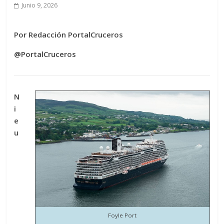
Junio 9, 2026
Por Redacción PortalCruceros
@PortalCruceros
N
i
e
u
Foyle Port