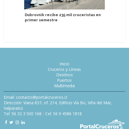
Dubrovnik recibe 235 mil cruceristas en
Regent S
primer semestre
años con 
conmemo
Inicio
Cruceros y Líneas
Destinos
Puertos
Multimedia
Email: contacto@portalcruceros.cl
Dirección: Viana 837, of. 214, Edificio Vía Bo, Viña del Mar,
Valparaíso
Tel: 56 32 3 500 168
/
Cel: 56 9 4586 1818