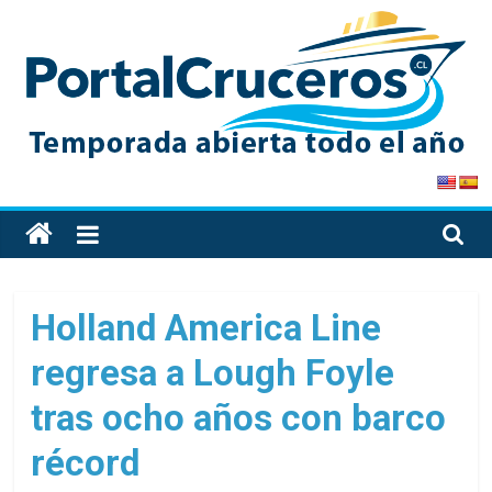
Skip
to
content
PortalCruceros
Toda
la
información
de
Holland America Line
cruceros
regresa a Lough Foyle
en
un
tras ocho años con barco
solo
sitio
récord