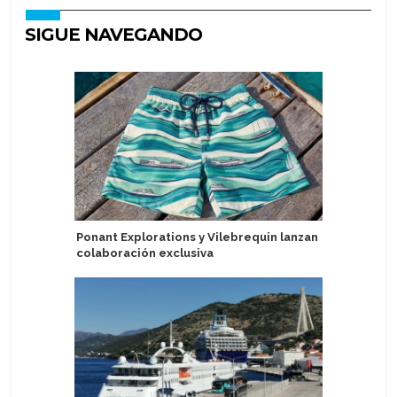
SIGUE NAVEGANDO
Ponant Explorations y Vilebrequin lanzan
Puerto de
colaboración exclusiva
escalas 