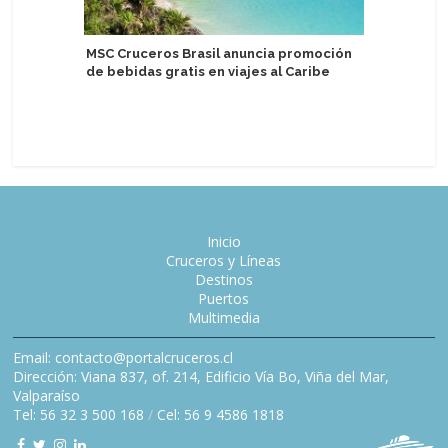
MSC Cruceros Brasil anuncia promoción
de bebidas gratis en viajes al Caribe
Mystic Cr
el equip
"arsenal
Inicio
Cruceros y Líneas
Destinos
Puertos
Multimedia
Email: contacto@portalcruceros.cl
Dirección: Viana 837, of. 214, Edificio Vía Bo, Viña del Mar,
Valparaíso
Tel: 56 32 3 500 168
/
Cel: 56 9 4586 1818