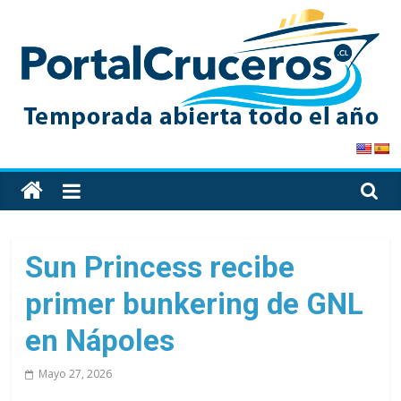
Skip
to
content
PortalCruceros
Toda
la
información
de
Sun Princess recibe
cruceros
primer bunkering de GNL
en
un
en Nápoles
solo
sitio
Mayo 27, 2026