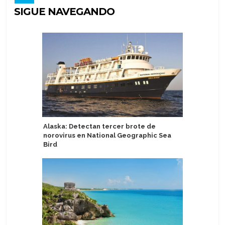
SIGUE NAVEGANDO
Alaska: Detectan tercer brote de
Havila V
norovirus en National Geographic Sea
popularid
Bird
seguridad
participa