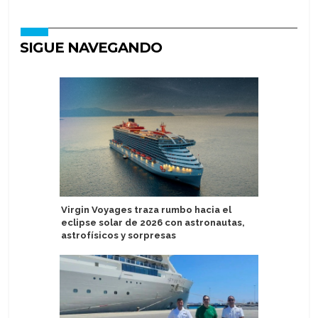
SIGUE NAVEGANDO
Virgin Voyages traza rumbo hacia el
Evacúan 1
eclipse solar de 2026 con astronautas,
tras vara
astrofísicos y sorpresas