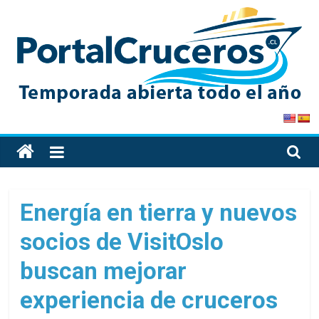
Skip
to
content
PortalCruceros
Toda
la
información
de
Energía en tierra y nuevos
cruceros
socios de VisitOslo
en
un
buscan mejorar
solo
sitio
experiencia de cruceros