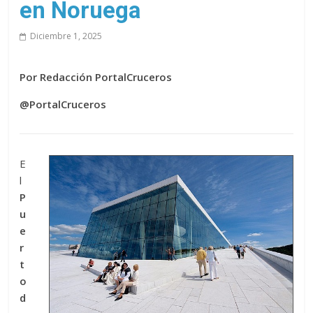
en Noruega
Diciembre 1, 2025
Por Redacción PortalCruceros
@PortalCruceros
E
l
P
u
e
r
t
o
d