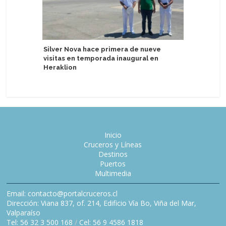
MSC World
Silver Nova hace primera de nueve
remolque
visitas en temporada inaugural en
Heraklion
Inicio
Cruceros y Líneas
Destinos
Puertos
Multimedia
Email: contacto@portalcruceros.cl
Dirección: Viana 837, of. 214, Edificio Vía Bo, Viña del Mar,
Valparaíso
Tel: 56 32 3 500 168
/
Cel: 56 9 4586 1818