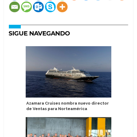
SIGUE NAVEGANDO
Azamara Cruises nombra nuevo director
Lindblad
de Ventas para Norteamérica
en segun
de USD 1