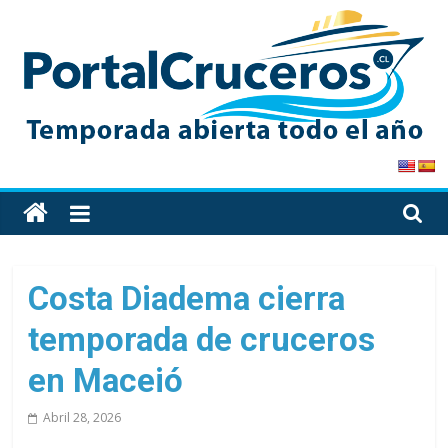
Skip
to
content
PortalCruceros
Toda
la
información
de
Costa Diadema cierra
cruceros
temporada de cruceros
en
un
en Maceió
solo
sitio
Abril 28, 2026