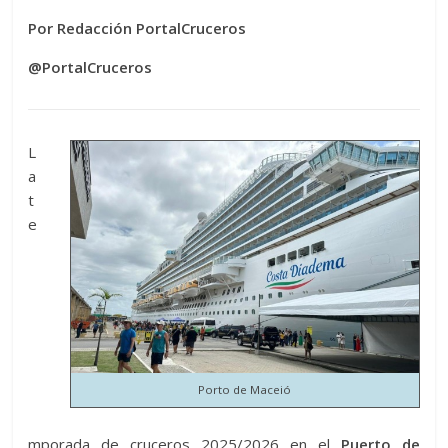
Por Redacción PortalCruceros
@PortalCruceros
L
a
t
e
Porto de Maceió
mporada de cruceros 2025/2026 en el
Puerto de