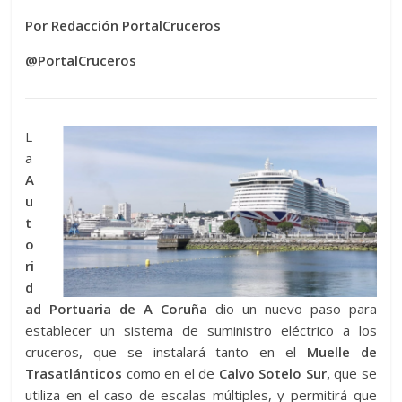
Por Redacción PortalCruceros
@PortalCruceros
L
a
A
u
t
o
ri
d
ad Portuaria de A Coruña
dio un nuevo paso para
establecer un sistema de suministro eléctrico a los
cruceros, que se instalará tanto en el
Muelle de
Trasatlánticos
como en el de
Calvo Sotelo Sur,
que se
utiliza en el caso de escalas múltiples, y permitirá que