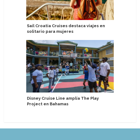
Sail Croatia Cruises destaca viajes en
Victoria
solitario para mujeres
barcos
Disney Cruise Line amplía The Play
Aroya Cr
Project en Bahamas
patrocini