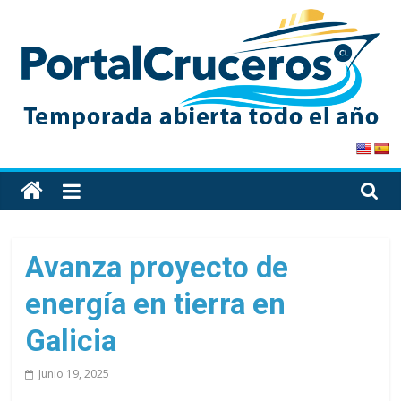
Skip
to
content
PortalCruceros
Toda
la
información
de
Avanza proyecto de
cruceros
energía en tierra en
en
un
Galicia
solo
sitio
Junio 19, 2025