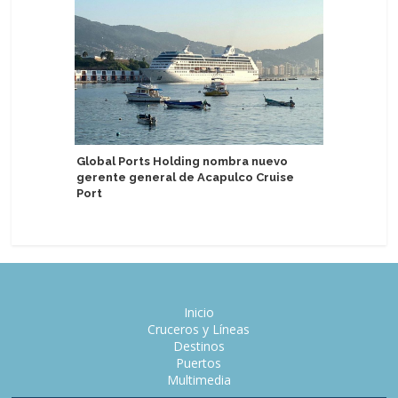
Global Ports Holding nombra nuevo
P&O Cruc
gerente general de Acapulco Cruise
vacacion
Port
USD 400
Inicio
Cruceros y Líneas
Destinos
Puertos
Multimedia