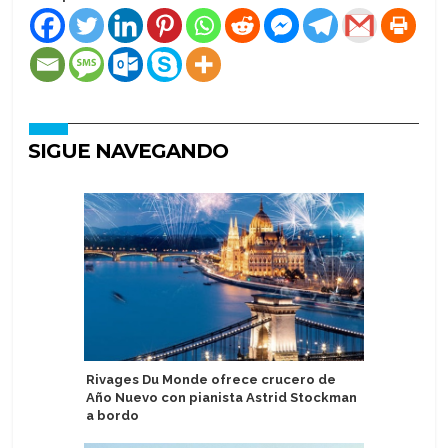
SIGUE NAVEGANDO
Rivages Du Monde ofrece crucero de
Atlas Oc
Año Nuevo con pianista Astrid Stockman
realizar
a bordo
por el M