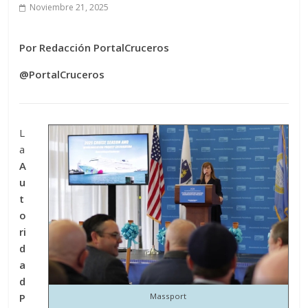
Noviembre 21, 2025
Por Redacción PortalCruceros
@PortalCruceros
L
a
A
u
t
o
ri
d
a
d
P
Massport