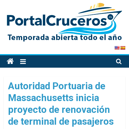
Skip
to
content
PortalCruceros
Toda
la
información
de
Autoridad Portuaria de
cruceros
Massachusetts inicia
en
un
proyecto de renovación
solo
sitio
de terminal de pasajeros