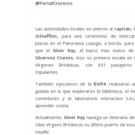
@PortalCruceros
Las autoridades locales se unieron al
capitán, 
Schiaffino,
para una ceremonia de interca
placas en el Panorama Lounge, a bordo, para 
que el
Silver Ray,
el barco más nuevo de l
Silversea Cruises,
hizo su primera escala en l
Vírgenes Británicas, con 651 pasajero
tripulantes.
También ejecutivos de la
BVIPA
realizaron u
guiada en la que exploraron la biblioteca, el te
comedores y el laboratorio interactivo S.A.L
aprender cocina.
Actualmente,
Silver Ray
navega un itinerario de
Islas Virgens Británicas su último puerto de esc
muelle.