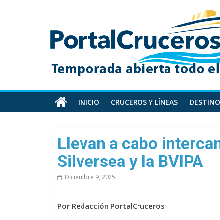
Skip
PortalCruceros
to
content
Toda
la
información
de
cruceros
en
INICIO
CRUCEROS Y LÍNEAS
DESTINO
un
solo
sitio
Llevan a cabo interca
Silversea y la BVIPA
Diciembre 9, 2025
Por Redacción PortalCruceros