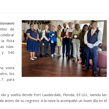
Giovanni
mbio de
celebrar
a flota
as Islas
s y 540
na visita
atro, los
.T. para
 ida y vuelta desde Fort Lauderdale, Florida, EE.UU., siendo las
ala antes de su regreso. A la nave la acompañó un buen día en el