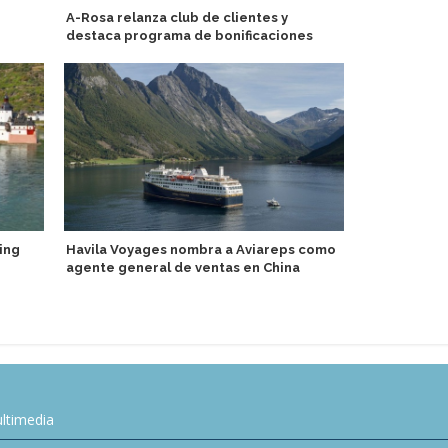
A-Rosa relanza club de clientes y
TUI Cruises
destaca programa de bonificaciones
en Puerto de
ing
Havila Voyages nombra a Aviareps como
Cinco cruce
agente general de ventas en China
pasajeros at
del eclipse
ltimedia